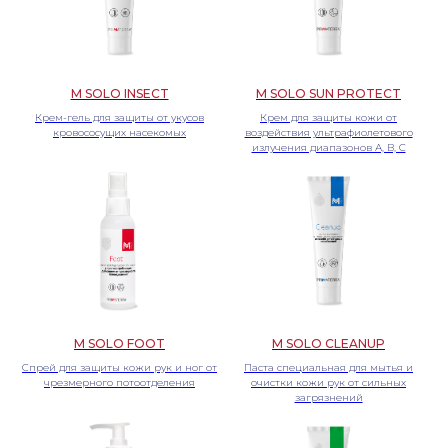
M SOLO INSECT
M SOLO SUN PROTECT
Крем-гель для защиты от укусов
Крем для защиты кожи от
кровососущих насекомых
воздействия ультрафиолетового
излучения диапазонов А, В, С
СВЯЖИТЕСЬ С НАМИ ДЛЯ ПОЛУЧЕНИЯ
ПОДРОБНОЙ ИНФОРМАЦИИ ПО
НАШЕЙ ПРОДУКЦИИ ДСИЗ!
ЧТОБЫ ЗАДАТЬ ВОПРОС ПО ИНТЕРЕСУЮЩЕЙ
ВАС ПРОДУКЦИИ, ВОСПОЛЬЗУЙТЕСЬ
ФОРМОЙ ОБРАТНОЙ СВЯЗИ
Оставить заявку
M SOLO FOOT
M SOLO CLEANUP
Спрей для защиты кожи рук и ног от
Паста специальная для мытья и
чрезмерного потоотделения
очистки кожи рук от сильных
загрязнений
ПРОДУКЦИЯ
ООО «ПРИМАТЕРРА»