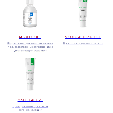
Primaterra
О компании
M Solo
Контакты
КОНТАКТЫ
ИНФОРМАЦИЯ
+7 (495) 640-52-63
ООО «Приматерра», 140 070,
РФ, Московская
info@primaterra.ru
область,г.Люберцы, пгт.
Политика
Томилино, ул.Гаршина, д. 11
конфиденциальности
M SOLO SOFT
M SOLO AFTER INSECT
Жидкое мыло для очистки кожи от
Крем после укусов насекомых
производственных загрязнений с
увлажняющим эффектом
© 2024 Все права защищены
M SOLO ACTIVE
Крем для кожи рук и лица
регенерирующий