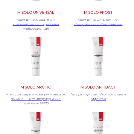
M SOLO UNIVERSAL
M SOLO FROST
Крем для рук защитный
Крем для защиты кожи от
комбинированного действия
обморожения и обветривания
(универсальный)
M SOLO ARCTIC
M SOLO ANTIBACT
Крем для защиты кожи рук и лица от
Гель для рук с антибактериальным
пониженных температур и УФ-
эффектом
излучения SPF30