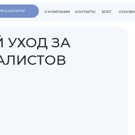
МОСК
АЛОГ
Г. Л
О КОМПАНИИ
КОНТАКТЫ
БЛОГ
ОСНОВНОЙ САЙТ
УЛ. 
С ЗАБО
ХОД ЗА
ДАРИТ
ИСТОВ
МЕДИЦИН
МАСТЕРА
РАБОТНИ
СПЕЦИАЛ