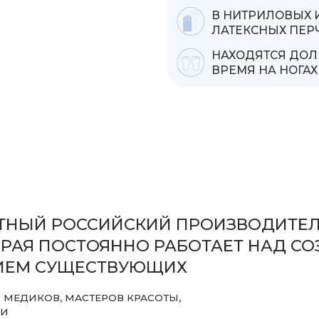
НЫЙ РОССИЙСКИЙ ПРОИЗВОДИТЕЛЬ С СО
 ПОСТОЯННО РАБОТАЕТ НАД СОЗДАНИЕ
 СУЩЕСТВУЮЩИХ
КОВ, МАСТЕРОВ КРАСОТЫ,
 второй специалист
Наши средства
КАЧЕСТВО
04
тит. Также
кожи отличают
И ЭФФЕКТИВНОСТЬ
 варикоза, проблемам
эффективными,
лемам
оценены специ
и клининга