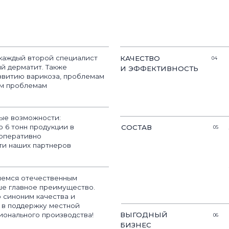
ожности:
Линия богата 
н продукции в
СОСТАВ
05
которые наде
ивно
потоотделения
х партнеров
раздражений. П
уникальный сос
молочную кисл
отечественным
невероятное у
ное преимущество.
м качества и
держку местной
Средства име
ого производства!
ВЫГОДНЫЙ
06
стоимость при
БИЗНЕС
российское п
минимальные з
сотрудничеств
Предоставляем
ОБРАЗЦЫ
07
вами работаем
лучшего резул
Проводим обу
ОБУЧЕНИЕ
07