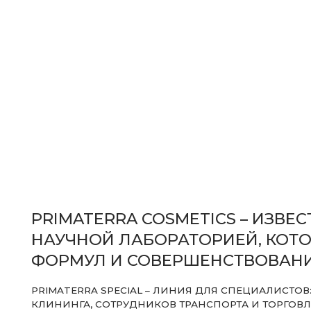
PRIMATERRA COSMETICS – ИЗВЕСТ
НАУЧНОЙ ЛАБОРАТОРИЕЙ, КОТОРАЯ
ФОРМУЛ И СОВЕРШЕНСТВОВАНИЕМ
PRIMATERRA SPECIAL – ЛИНИЯ ДЛЯ СПЕЦИАЛИСТОВ: МЕДИ
КЛИНИНГА, СОТРУДНИКОВ ТРАНСПОРТА И ТОРГОВЛИ
ПОЧЕМУ ВЫГОДНО СОТРУДНИЧЕСТВО С НАМИ:
Согласно исследованиям, каждый
СПРОС
01
красота имеет перчаточный дерма
специалисты склонны к развитию
с потоотделением и другим проб