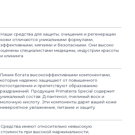
высокоэффективными компонентами,
жно защищают от повышенного
 и препятствуют образованию
родукция Primaterra Special содержит
тав: Д-пантенол, пчелиный воск и
оту. Эти компоненты дарят вашей коже
влажнение, питание и защиту
ют относительно невысокую
 высокой маржинальности,
роизводство обеспечивает
атраты на логистику, что делает
о выгодным для партнеров
 образцы ля испытаний, совместно с
 на усовершенствованием продукта для
ьтата
чающие семинары по продукции