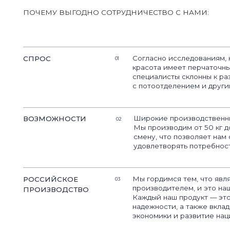
Широкие производственные возм
ВОЗМОЖНОСТИ
02
Мы производим от 50 кг до 6 тон
смену, что позволяет нам операт
удовлетворять потребности наши
Мы гордимся тем, что являемся 
РОССИЙСКОЕ
03
производителем, и это наше глав
ПРОИЗВОДСТВО
Каждый наш продукт — это синони
надежности, а также вклад в под
экономики и развитие национальн