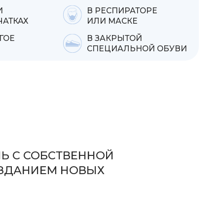
БСТВЕННОЙ
М НОВЫХ
 для защиты, очищения и регенерации
ся уникальными формулами,
 мягкими и безопасными. Они высоко
алистами медицины, индустрии красоты