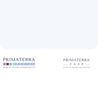
Я
тв индивидуальной защиты (ДСИЗ),
ции кожи.