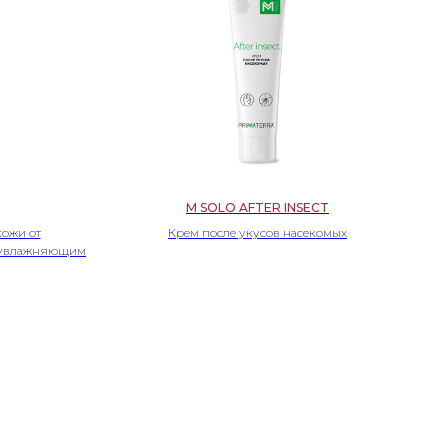
M SOLO AFTER INSECT
кожи от
Крем после укусов насекомых
с увлажняющим