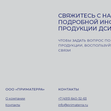
 «ПРИМАТЕРРА»
КОНТАКТЫ
ИНФОРМАЦИ
омпании
+7 (495) 640-52-63
Политика конфи
ООО «Приматерра
акты
info@primaterra.ru
Московская обл
пгт. Томилино, ул