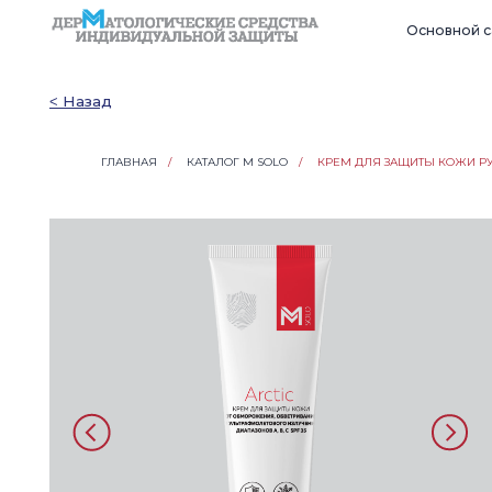
Основной сайт ком
˂ Назад
ГЛАВНАЯ
/
КАТАЛОГ M SOLO
/
КРЕМ ДЛЯ ЗАЩИТЫ КОЖИ РУ
M 
КРЕ
ТЕМ
Объ
100 
100
2000
ТР 
ГОС
Пред
сил
Рас
Сро