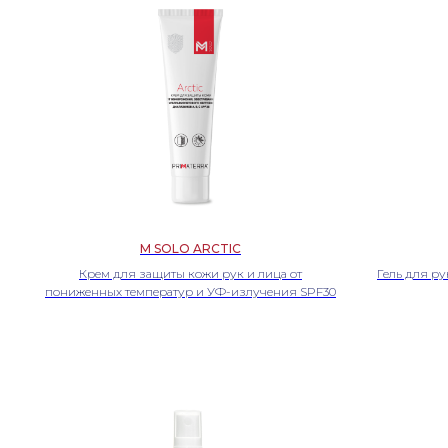
M SOLO ARCTIC
Крем для защиты кожи рук и лица от
Гель для р
пониженных температур и УФ-излучения SPF30