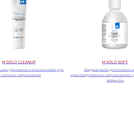
M SOLO CLEANUP
M SOLO SOFT
ьная для мытья и очистки кожи рук
Жидкое мыло для очистки 
т сильных загрязнений
производственных загрязнений 
эффектом