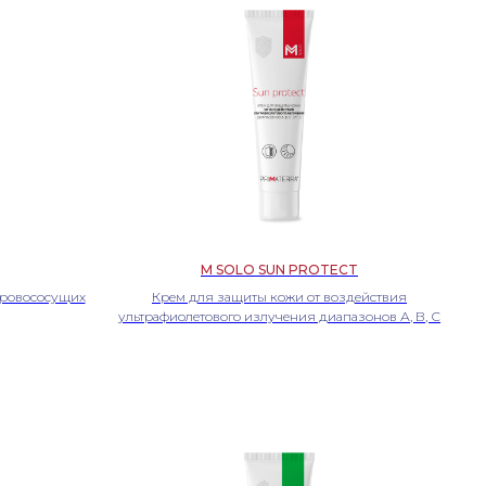
M SOLO SUN PROTECT
кровососущих
Крем для защиты кожи от воздействия
ультрафиолетового излучения диапазонов А, В, С