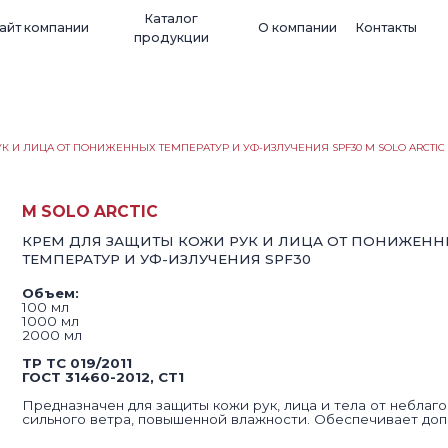
Каталог
пании
О компании
Контакты
Wildber
продукции
К И ЛИЦА ОТ ПОНИЖЕННЫХ ТЕМПЕРАТУР И УФ-ИЗЛУЧЕНИЯ SPF30 M SOLO ARCTIC
SOLO ARCTIC
М ДЛЯ ЗАЩИТЫ КОЖИ РУК И ЛИЦА ОТ ПОНИЖЕННЫХ
ПЕРАТУР И УФ-ИЗЛУЧЕНИЯ SPF30
ем:
мл
0 мл
 мл​
ТС 019/2011
Т 31460-2012, СТ1
назначен для защиты кожи рук, лица и тела от неблагоприятных погод
ьного ветра, повышенной влажности. Обеспечивает дополнительную з
ход средства: 0,5-1 мл
к годности: 36 месяцев