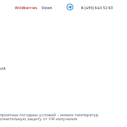
ries
Ozon
8 (495) 640 52 63
ных условий – низких температур,
ащиту от УФ-излучения.