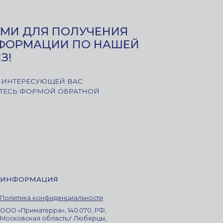
Я
денциальности
», 140 070, РФ,
асть,г.Люберцы,
.Гаршина, д. 11