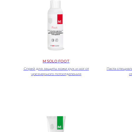
M SOLO FOOT
Спрей для защиты кожи рук и ног от
Паста специал
чрезмерного потоотделения
о