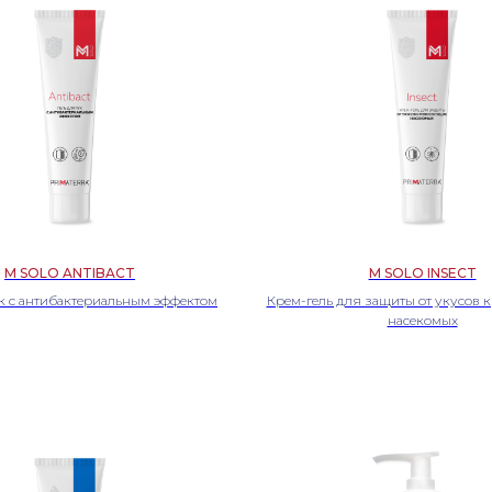
M SOLO ANTIBACT
M SOLO INSECT
ук с антибактериальным эффектом
Крем-гель для защиты от укусов 
насекомых