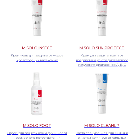
M SOLO INSECT
M SOLO SUN PROTECT
Крем-гель для защиты от укусов
Крем для защиты кожи от
СВЯЖИТЕСЬ С НАМИ ДЛЯ ПОЛУЧЕНИЯ
кровососущих насекомых
воздействия ультрафиолетового
излучения диапазонов А, В, С
ПОДРОБНОЙ ИНФОРМАЦИИ ПО
НАШЕЙ ПРОДУКЦИИ ДСИЗ!
ЧТОБЫ ЗАДАТЬ ВОПРОС ПО ИНТЕРЕСУЮЩЕЙ
ВАС ПРОДУКЦИИ, ВОСПОЛЬЗУЙТЕСЬ
ФОРМОЙ ОБРАТНОЙ СВЯЗИ
Оставить заявку
M SOLO FOOT
M SOLO CLEANUP
Спрей для защиты кожи рук и ног от
Паста специальная для мытья и
чрезмерного потоотделения
очистки кожи рук от сильных