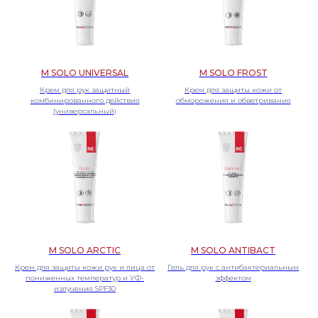
M SOLO UNIVERSAL
M SOLO FROST
Крем для рук защитный
Крем для защиты кожи от
комбинированного действия
обморожения и обветривания
(универсальный)
M SOLO ARCTIC
M SOLO ANTIBACT
Крем для защиты кожи рук и лица от
Гель для рук с антибактериальным
пониженных температур и УФ-
эффектом
излучения SPF30