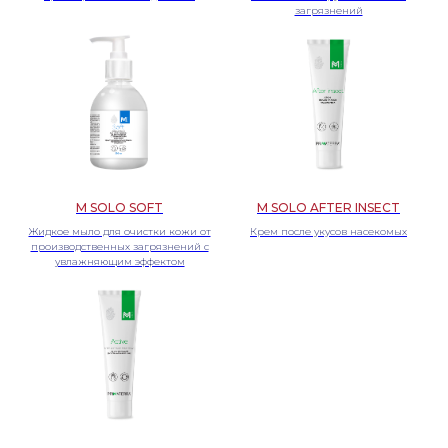
загрязнений
ПРОДУКЦИЯ
ООО «ПРИМАТЕРРА»
Primaterra
О компании
M Solo
Контакты
КОНТАКТЫ
ИНФОРМАЦИЯ
+7 (495) 640-52-63
ООО «Приматерра», 140 070,
РФ, Московская
info@primaterra.ru
область,г.Люберцы, пгт.
Политика
Томилино, ул.Гаршина, д. 11
конфиденциальности
M SOLO SOFT
M SOLO AFTER INSECT
Жидкое мыло для очистки кожи от
Крем после укусов насекомых
производственных загрязнений с
увлажняющим эффектом
© 2024 Все права защищены