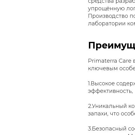
средства разраб
упрощённую лог
Производство п
лаборатории ко
Преимуще
Primaterra Care
ключевым особе
1.Высокое содер
эффективность, 
2.Уникальный к
запахи, что осо
3.Безопасный со