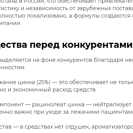
отаны в России, что обеспечивает привлекате
истику и независимость от зарубежных постав
олностью локализовано, а формулы создаются 
мпании.
ства перед конкурентами
 выделяется на фоне конкурентов благодаря н
нностям:
жание цинка (25%) — это обеспечивает не толь
но и экономичный расход средств.
омпонент — рацинолеат цинка — нейтрализует
бенно важно при уходе за лежачими пациентам
став — в средствах нет отдушек, ароматизатор