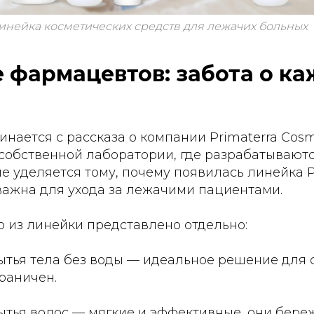
инейка косметических средств для лежачих больных
 фармацевтов: забота о к
нается с рассказа о компании Primaterra Cosme
собственной лаборатории, где разрабатываютс
 уделяется тому, почему появилась линейка Pr
важна для ухода за лежачими пациентами.
 из линейки представлено отдельно:
ытья тела без воды — идеальное решение для с
граничен.
мытья волос — мягкие и эффективные, они бер