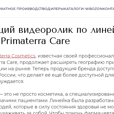
РАКТНОЕ ПРОИЗВОДСТВО
ДИЛЕРЫ
КАТАЛОГИ
WB
OZON
КОНТ
ий видеоролик по лине
Primaterra Care
erra Cosmetics
, известная своей профессиона
rra Care, продолжает расширять географию пр
ии на рынке. Теперь продукция бренда доступ
России, что делает её ещё более доступной для 
нуждается.
 это не просто косметика, а специализирован
ежачими пациентами. Линейка была разработан
дей, которые в силу состояния здоровья не мо
 ухаживать за собой. Чтобы помочь фармацевт