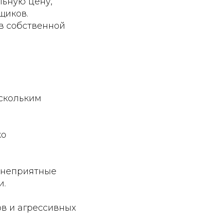
льную цену,
щиков.
в собственной
ескольким
ко
 неприятные
и.
ов и агрессивных