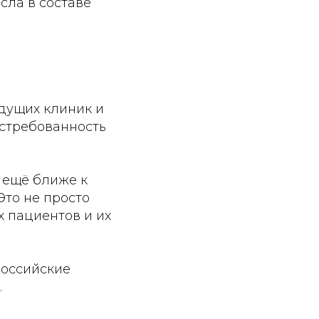
сла в составе
дущих клиник и
остребованность
я ещё ближе к
Это не просто
 пациентов и их
российские
.