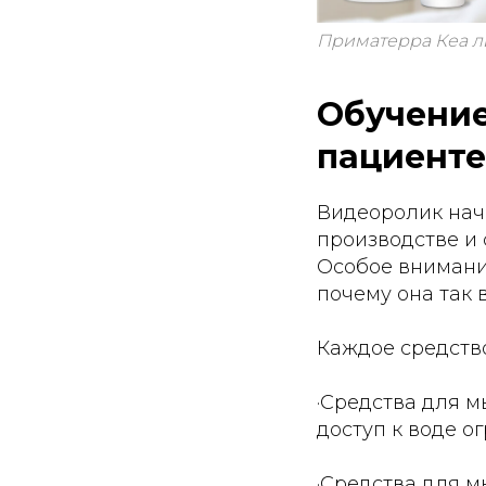
Приматерра Кеа л
Обучение
пациенте
Видеоролик начи
производстве и 
Особое внимание
почему она так 
Каждое средство
·Средства для м
доступ к воде о
·Средства для 