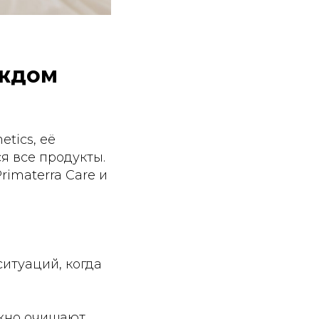
аждом
tics, её
я все продукты.
imaterra Care и
итуаций, когда
ежно очищают