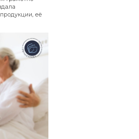
здала
 продукции, её