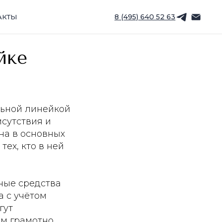
8 (495) 640 52 63
АКТЫ
йке
льной линейкой
исутствия и
на в основных
тех, кто в ней
ные средства
а с учётом
гут
ам грамотно