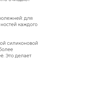
ролежней: для
нностей каждого
ой силиконовой
более
ё. Это делает