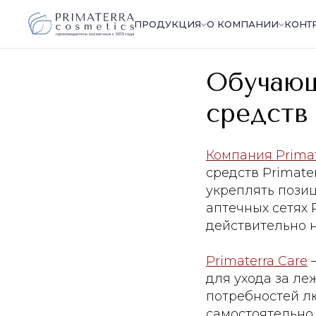
ПРОДУКЦИЯ
О КОМПАНИИ
КОНТ
Обучающ
средств 
Компания Primat
средств Primate
укреплять позиц
аптечных сетях 
действительно 
Primaterra Care
—
для ухода за л
потребностей лю
самостоятельно