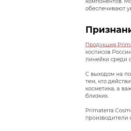
компонентов. М
обеспечивают у
Признан
Продукция Prima
хосписов России
линейки среди 
С выходом на по
тем, кто действ
косметика, а в
близких.
Primaterra Cosm
производители 
Primaterra