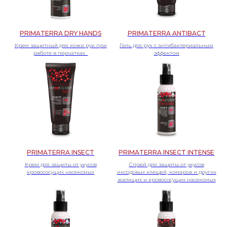
PRIMATERRA DRY HANDS
PRIMATERRA ANTIBACT
Крем защитный для кожи рук при
Гель для рук с антибактериальным
работе в перчатках
эффектом
PRIMATERRA INSECT
PRIMATERRA INSECT INTENSE
Крем для защиты от укусов
Спрей для защиты от укусов
кровососущих насекомых
иксодовых клещей, комаров и других
жалящих и кровососущих насекомых