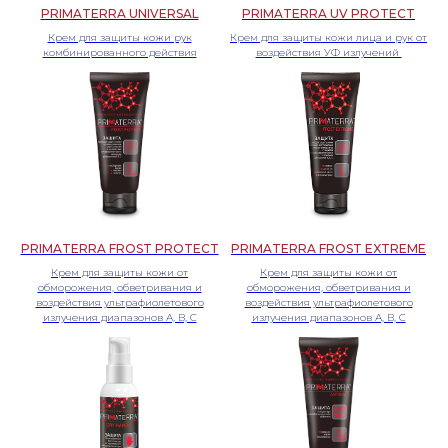
PRIMATERRA UNIVERSAL
PRIMATERRA UV PROTECT
Крем для защиты кожи рук
Крем для защиты кожи лица и рук от
комбинированного действия
воздействия УФ излучений
PRIMATERRA FROST PROTECT
PRIMATERRA FROST EXTREME
Крем для защиты кожи от
Крем для защиты кожи от
обморожения, обветривания и
обморожения, обветривания и
воздействия ультрафиолетового
воздействия ультрафиолетового
излучения диапазонов А, В, С
излучения диапазонов А, В, С