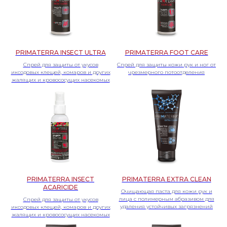
PRIMATERRA INSECT ULTRA
PRIMATERRA FOOT CARE
Спрей для защиты от укусов
Спрей для защиты кожи рук и ног от
иксодовых клещей, комаров и других
чрезмерного потоотделения
жалящих и кровососущих насекомых
СВЯЖИТЕСЬ С НАМИ ДЛЯ ПОЛУЧЕНИЯ
ПОДРОБНОЙ ИНФОРМАЦИИ ПО
НАШЕЙ ПРОДУКЦИИ ДСИЗ!
ЧТОБЫ ЗАДАТЬ ВОПРОС ПО ИНТЕРЕСУЮЩЕЙ
ВАС ПРОДУКЦИИ, ВОСПОЛЬЗУЙТЕСЬ
ФОРМОЙ ОБРАТНОЙ СВЯЗИ
PRIMATERRA INSECT
PRIMATERRA EXTRA CLEAN
ACARICIDE
Очищающая паста для кожи рук и
лица с полимерным абразивом для
Спрей для защиты от укусов
Оставить заявку
удаления устойчивых загрязнений
иксодовых клещей, комаров и других
жалящих и кровососущих насекомых