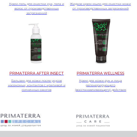
Крем-гель для очистки рук, тела и
Жидкое крем-мыло для очистки кожи
волос от производственных
от производственных загрязнений
загрязнений
PRIMATERRA AFTER INSECT
PRIMATERRA WELLNESS
Бальзам для кожи после укусов
Крем для кожи рук и лица
насекомых, контактов с крапивой и
регенерирующего
солнечных ожогов
(восстанавливающего) действия