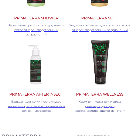
© 2024 Все права защищены
PRIMATERRA SHOWER
PRIMATERRA SOFT
Крем-гель для очистки рук, тела и
Жидкое крем-мыло для очистки кожи
волос от производственных
от производственных загрязнений
загрязнений
PRIMATERRA AFTER INSECT
PRIMATERRA WELLNESS
Бальзам для кожи после укусов
Крем для кожи рук и лица
насекомых, контактов с крапивой и
регенерирующего
солнечных ожогов
(восстанавливающего) действия