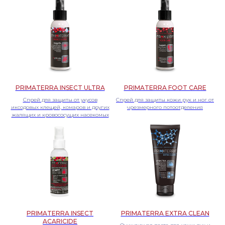
PRIMATERRA INSECT ULTRA
PRIMATERRA FOOT CARE
Спрей для защиты от укусов
Спрей для защиты кожи рук и ног от
иксодовых клещей, комаров и других
чрезмерного потоотделения
жалящих и кровососущих насекомых
СВЯЖИТЕСЬ С НАМИ ДЛЯ ПОЛУЧЕНИЯ
ПОДРОБНОЙ ИНФОРМАЦИИ ПО
НАШЕЙ ПРОДУКЦИИ ДСИЗ!
ЧТОБЫ ЗАДАТЬ ВОПРОС ПО ИНТЕРЕСУЮЩЕЙ
ВАС ПРОДУКЦИИ, ВОСПОЛЬЗУЙТЕСЬ
ФОРМОЙ ОБРАТНОЙ СВЯЗИ
PRIMATERRA INSECT
PRIMATERRA EXTRA CLEAN
ACARICIDE
Оставить заявку