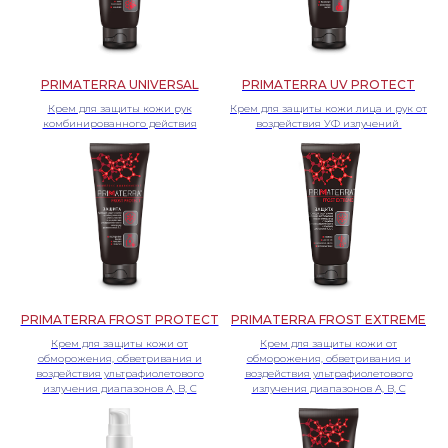
PRIMATERRA UNIVERSAL
PRIMATERRA UV PROTECT
Крем для защиты кожи рук
Крем для защиты кожи лица и рук от
комбинированного действия
воздействия УФ излучений
PRIMATERRA FROST PROTECT
PRIMATERRA FROST EXTREME
Крем для защиты кожи от
Крем для защиты кожи от
обморожения, обветривания и
обморожения, обветривания и
воздействия ультрафиолетового
воздействия ультрафиолетового
излучения диапазонов А, В, С
излучения диапазонов А, В, С