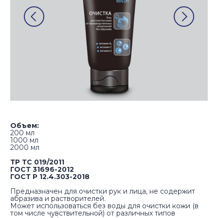
Объем:
200 мл​
1000 мл​
2000 мл​
ТР ТС 019/2011
ГОСТ 31696-2012
ГОСТ Р 12.4.303-2018
Предназначен для очистки рук и лица, не содержит
абразива и растворителей.
Может использоваться без воды для очистки кожи (в
том числе чувствительной) от различных типов
загрязнений (масло, жир, металлическая пыль, сажа,
легкие загрязнения от лаков и красок).
Расход средства: 1-2 мл
Срок годности: 30 месяцев
Купить на Wildberries
Купить на Ozon