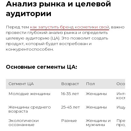
Анализ рынка и целевой
аудитории
Перед тем
как запустить бренд косметики свой
, важно
провести глубокий анализ рынка и определить
целевую аудиторию (ЦА). Это позволит создать
продукт, который будет востребован и
конкурентоспособен.
Основные сегменты ЦА:
Сегмент ЦА
Возраст
Пол
Особе
Молодые женщины
16-35 лет
Женщины
Интере
космет
Женщины среднего 
25-45 лет
Женщины
Ищут э
возраста
Экологически 
Разные
Женщины и 
Предпо
осознанные
мужчины
проду